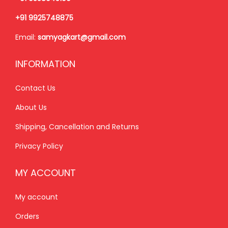
₹
,
₹
,
+91 9925748875
1
8
1
8
Email:
samyagkart@gmail.com
,
5
,
5
9
0
9
0
INFORMATION
9
.
9
.
9
0
9
0
Contact Us
.
0
.
0
About Us
0
.
0
.
Shipping, Cancellation and Returns
0
0
.
.
Privacy Policy
MY ACCOUNT
My account
Orders