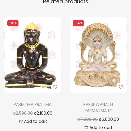
Related products
-16%
-14%
PARMTMA PRATIMA
PARSHWANATH
PARMATMA 11”
O
C
₹
2,500.00
₹
2,100.00
O
C
₹
7,000.00
₹
6,000.00
r
u
Add to cart
r
u
Add to cart
i
r