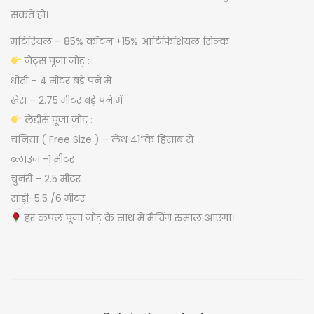
J
सकते हो।
O
मटिरियल – 85% कॉटन +15% आर्टिफिशियल सिल्क
D
जेंट्स पूजा जोड़ :
q
धोती – 4 मीटर बड़े पने में
u
खेस – 2.75 मीटर बड़े पने में
a
लेडीस पूजा जोड़ :
n
चनिया ( Free Size ) – लेंथ 41″के हिसाब से
t
ब्लाउज -1 मीटर
i
चुनरी – 2.5 मीटर
t
साड़ी-5.5 /6 मीटर
y
हर कपल पूजा जोड़ के साथ में मैचिंग रुमाल आएगा।