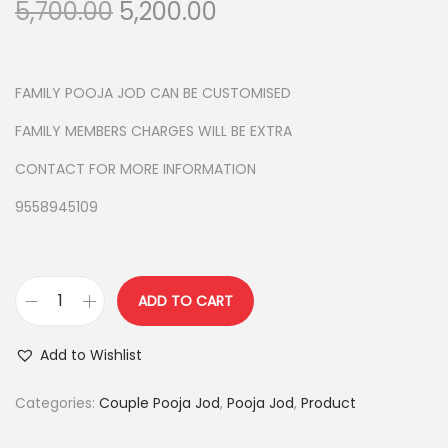
O
C
5,700.00
5,200.00
r
u
i
r
g
r
FAMILY POOJA JOD CAN BE CUSTOMISED
i
e
FAMILY MEMBERS CHARGES WILL BE EXTRA
n
n
CONTACT FOR MORE INFORMATION
a
t
l
p
9558945109
p
r
r
i
i
c
ADD TO CART
c
e
C
e
i
O
Add to Wishlist
w
s
T
a
:
T
Categories:
Couple Pooja Jod
,
Pooja Jod
,
Product
s
O