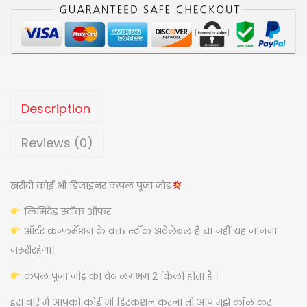
:
5
N
,
S
5
2
I
,
0
L
7
0
K
0
.
C
Description
0
0
O
.
0
U
Reviews (0)
0
.
P
0
L
खरीदो कोई भी डिजाइनर कपल पूजा जोड
.
E
लिमिटेड स्टॉक ऑफर
P
ऑर्डर कन्फर्मेशन के वक्त स्टॉक अवेलेबल है या नहीं यह जानना
O
जरूरीरहेगा।
O
J
कपल पूजा जोड़ का वेट लगभग 2 किलो होता है ।
A
इस बारे में आपको कोई भी डिस्कशन करना तो आप मुझे कॉल कर