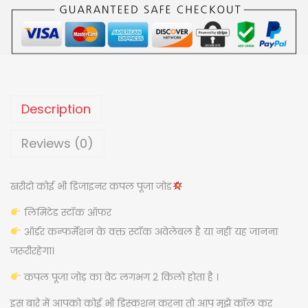
:
5
N
,
S
5
0
I
,
0
L
5
0
K
0
.
C
Description
0
0
O
.
0
U
Reviews (0)
0
.
P
0
L
खरीदो कोई भी डिजाइनर कपल पूजा जोड
.
E
लिमिटेड स्टॉक ऑफर
P
ऑर्डर कन्फर्मेशन के वक्त स्टॉक अवेलेबल है या नहीं यह जानना
O
जरूरीरहेगा।
O
J
कपल पूजा जोड़ का वेट लगभग 2 किलो होता है ।
A
इस बारे में आपको कोई भी डिस्कशन करना तो आप मुझे कॉल कर