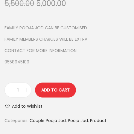
O
C
5,500.00
5,000.00
r
u
i
r
g
r
FAMILY POOJA JOD CAN BE CUSTOMISED
i
e
FAMILY MEMBERS CHARGES WILL BE EXTRA
n
n
CONTACT FOR MORE INFORMATION
a
t
l
p
9558945109
p
r
r
i
i
c
ADD TO CART
c
e
C
e
i
O
Add to Wishlist
w
s
T
a
:
T
Categories:
Couple Pooja Jod
,
Pooja Jod
,
Product
s
O