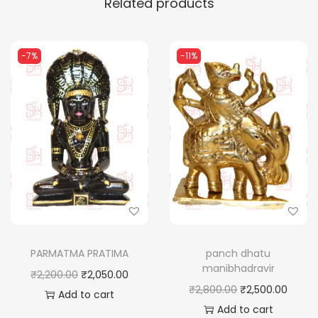
Related products
-7%
-11%
PARMATMA PRATIMA
panch dhatu
manibhadravir
O
C
₹
2,200.00
₹
2,050.00
O
C
₹
2,800.00
₹
2,500.00
r
u
Add to cart
r
u
Add to cart
i
r