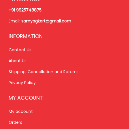
₹
8
₹
,
+91 9925748875
5
0
1
8
Email:
samyagkart@gmail.com
3
.
,
5
0
0
9
0
INFORMATION
.
0
9
.
0
.
9
0
Contact Us
0
.
0
About Us
.
0
.
Shipping, Cancellation and Returns
0
.
Privacy Policy
MY ACCOUNT
My account
Orders