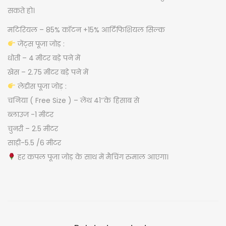
J
सकते हो।
O
मटिरियल – 85% कॉटन +15% आर्टिफिशियल सिल्क
D
जेंट्स पूजा जोड़ :
q
धोती – 4 मीटर बड़े पने में
u
खेस – 2.75 मीटर बड़े पने में
a
लेडीस पूजा जोड़ :
n
चनिया ( Free Size ) – लेंथ 41″के हिसाब से
t
ब्लाउज -1 मीटर
i
चुनरी – 2.5 मीटर
t
साड़ी-5.5 /6 मीटर
y
हर कपल पूजा जोड़ के साथ में मैचिंग रुमाल आएगा।