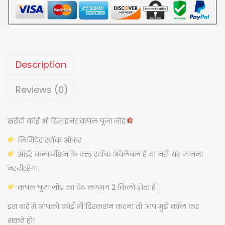
S
:
4
I
,
L
4
2
K
,
0
C
7
0
Description
O
0
.
U
0
0
Reviews (0)
P
.
0
L
0
.
खरीदो कोई भी डिजाइनर कपल पूजा जोड
E
0
लिमिटेड स्टॉक ऑफर
P
.
ऑर्डर कन्फर्मेशन के वक्त स्टॉक अवेलेबल है या नहीं यह जानना
O
जरूरीरहेगा।
O
J
कपल पूजा जोड़ का वेट लगभग 2 किलो होता है ।
A
इस बारे में आपको कोई भी डिस्कशन करना तो आप मुझे कॉल कर
J
सकते हो।