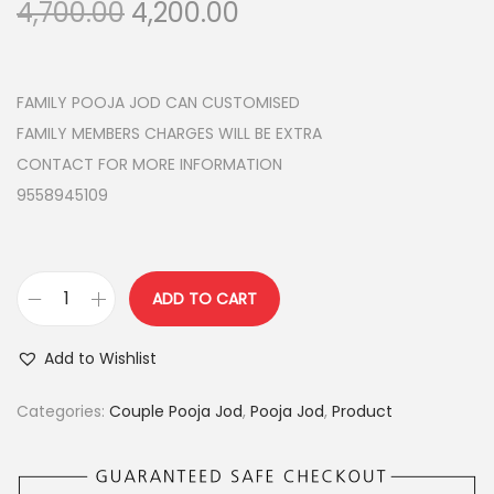
O
C
4,700.00
4,200.00
r
u
i
r
g
r
FAMILY POOJA JOD CAN CUSTOMISED
i
e
FAMILY MEMBERS CHARGES WILL BE EXTRA
n
n
CONTACT FOR MORE INFORMATION
a
t
9558945109
l
p
p
r
r
i
ADD TO CART
C
i
c
O
c
e
Add to Wishlist
T
e
i
T
w
s
Categories:
Couple Pooja Jod
,
Pooja Jod
,
Product
O
a
:
N
s