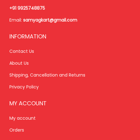
₹
8
+91 9925748875
3
0
Email:
samyagkart@gmail.com
9
.
9
0
INFORMATION
.
0
0
.
Contact Us
0
About Us
.
Shipping, Cancellation and Returns
Privacy Policy
MY ACCOUNT
My account
Orders