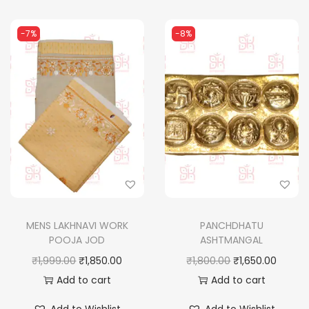
-7%
-8%
MENS LAKHNAVI WORK
PANCHDHATU
POOJA JOD
ASHTMANGAL
O
C
O
C
₹
1,999.00
₹
1,850.00
₹
1,800.00
₹
1,650.00
r
u
r
u
Add to cart
Add to cart
i
r
i
r
Add to Wishlist
Add to Wishlist