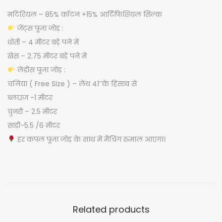
O
मटिरियल – 85% कॉटन +15% आर्टिफिशियल सिल्क
D
जेंट्स पूजा जोड़ :
q
धोती – 4 मीटर बड़े पने में
u
खेस – 2.75 मीटर बड़े पने में
a
लेडीस पूजा जोड़ :
n
चनिया ( Free Size ) – लेंथ 41″के हिसाब से
t
ब्लाउज -1 मीटर
i
चुनरी – 2.5 मीटर
t
साड़ी-5.5 /6 मीटर
y
हर कपल पूजा जोड़ के साथ में मैचिंग रुमाल आएगा।
Related products